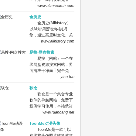
的一个由Alexa创始人布
6.72 亿，增长了
划，跟踪研究相关新技术,
库。过去12年，阿里研究
www.aliresearch.com
鲁斯特·卡利创办于1996
3572%。 OpenAI is an
组织技术开发和应用研
院见证、参与和推动了电
年的非营利性的、提供互
AI research and
究；承办总局交办的其他
全历史
子商务、数字经济的发
联网多媒体资料文件阅览
deployment company.
事项。
全历史(Allhistory）
展，已成为在国内外数字
服务的数字图书馆，总部
Our mission is to ensure
以AI知识图谱为核心引
经济和数字治理研究领域
位于加利福尼亚州旧金山
that artificial general
擎，通过高度时空化、关
具有广泛影响力的企业智
的列治文区，其使命是“普
intelligence benefits all of
联化数据的方式构造及展
www.allhistory.com
库。 阿里研究院秉承开
及所有知识”（英语：
humanity.
现数字人文内容，尤其是
放、分享、透明、责任的
universal access to all
易搜-网盘搜索
历史知识。让用户沉浸在
互联网精神，扎根阿里巴
knowledge.）[注 1][注
易搜（网站）一个在
纵横开阔、左图右史的
巴数字经济体丰富的商业
2]。该“档案馆”提供的数
线网盘资源搜索网站，界
（历史、人文、社科等）
生态，依托海量的数据和
字资料有如网站、网页、
面清爽干净而且完全免
知识海洋中。
案例，洞察新知、共创未
图形材料音乐、视频、音
费，一键聚合四大网盘资
yiso.fun
来，引领着数字经济和数
频、软件、动态图像和数
源搜索，非常给力！ 易搜
字治理研究。
百万书籍等的永久性免费
软仓
(yiso.fun)，一个在线网盘
储存及获取的副本。 迄至
软仓是一个集合专业
资源搜索网站，一次搞定
2012年10月，其信息储量
软件的导航网站，免费下
四大平台！直接在输入框
达到10PB（即
载供学习使用，本站承诺
里输入关键词即可开始检
10,240TB）[5][6]。除此
无毒无广告，纯公益项
www.ruancang.net
索，可以选择特定的搜索
之外，该档案馆也是网络
目，不以此盈利. 软仓是
线路，或者直接搜索四大
开放与自由化的倡议者之
ToonMe动漫头像
一款免费的设计软件分享
网盘资源。
一。 ——摘自维基百科
ToonMe是一款可以
网站，收录的都是设计软
其中值得关注的就是他们
在线将头像照片转换成超