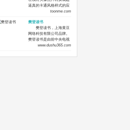
件，已收录 385 个专业软
的网页备份项目。这个项
逼真的卡通风格样式的应
件，包括 Adobe 系列、
目已经做到了对于非常多
用。进入网页无需注册登
toonme.com
AutoCAD、平面设计、三
的网页，对于每一个版本
录就能在线使用,转换完成
维设计、影视动画、建筑
都留下了历史记录。即通
樊登读书
后提供免费下载。同时也
设计、机械设计、电子电
过这个项目可以访问大多
樊登读书，上海黄豆
有手机APP可以下载。
路。 软件都是学习版，基
数网页的任意时间节点的
网络科技有限公司品牌。
ToonMe可谓动漫头像生
本更新到了最新版本，提
版本，即使这个网站本身
樊登读书是由前中央电视
成网站的王者之一。 Let
供了百度网盘下载链接，
已经关停. 为了将这个由
台节目主持人、MBA资深
www.dushu365.com
our AI cartoonize your
直接点击即可获取保存或
字符组成的文明尽可能地
讲师樊登博士于2013年发
photos
下载。 开发者承诺网站永
保存下来，美国的一家名
起，同年10月正式成立。
远免费下载，永远保持网
为互联网档案馆（Internet
2018年“樊登读书会”正式
站面貌干净整洁，纯公益
Archive）的非营利性数字
更名为“樊登读书”。樊登
项目，不以此盈利为建站
图书馆，收集了大量的网
读书软件为用户提供书籍
目的，全凭兴趣爱好。
页、视频、音频、软件和
精华解读、精品课程、学
电子书。 互联网档案馆从
习社群等知识服务。
1996 年起利用网络爬虫
2019年4月23日，樊登读
抓取了大量网页并存档，
书开启了“知识进化论——
至今已经超过 3510 亿个
423世界读书日樊登主题
网页，其称为「时光机」
演讲”，拉开了大型品牌线
（Wayback Machine）项
下活动的序幕.
目。 「时光机」的页面非
常简洁，只有一个输入栏