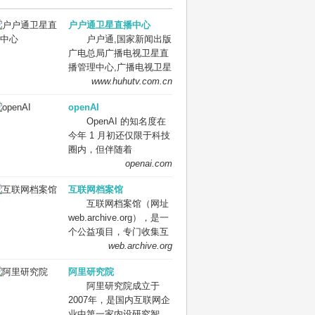
户户通卫星直播中心
户户通,国家新闻出版
广电总局广播电视卫星直
播管理中心,广播电视卫星
直播管理中心,卫星直播管
www.huhutv.com.cn
理中心,卫星直播中心。
openAI
国家广播电视总局广播电
OpenAI 的知名度在
视卫星直播管理中心（简
今年 1 月初还仅限于科技
称：卫星直播中心）成立
圈内，但伴随着
于2011年10月，是经中央
ChatGPT 的全球火爆，
openai.com
编办批准设立的总局直属
OpenAI 进入公众视野。
事业单位。主要负责卫星
互联网档案馆
OpenAI 自推出 ChatGPT
直播节目平台的建设、播
互联网档案馆（网址
预览版之后，网站访问量
出、运行、管理；组织开
web.archive.org），是一
快速攀升，目前已跻身全
展卫星直播广播电视公共
个公益项目，专门收集互
球 TOP50 网站。
服务工作；服务管理卫星
联网上的各种信息，例如
web.archive.org
OpenAI 网站在去年 11 月
直播广播电视用户，受理
视频、音频、网页等等并
的全月访问量为 1830
用户反馈意见和投诉；推
阿里研究院
存储在他家的服务器中。
万，主要访问人群是技术
进卫星直播广播电视新技
阿里研究院成立于
互联网档案馆（英语：
社区。而在今年 1 月份，
术新业态创新融合发展；
2007年，是国内互联网企
Internet Archive）是美国
该网站的访问量突破了
制订卫星直播技术发展规
业中第一家内设研究智