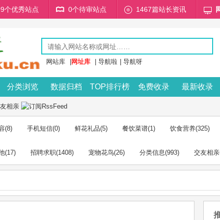
709个优秀站点
0个待审站点
1467篇站长资讯
网站库
|
网址库
|
导航啦
|
导航呀
分类浏览
数据归档
TOP排行榜
免费收录
最新收录
友相亲
容
(8)
手机短信
(0)
鲜花礼品
(5)
餐饮菜谱
(1)
饮食营养
(325)
他
(17)
招聘求职
(1408)
宠物花鸟
(26)
分类信息
(993)
交友相亲