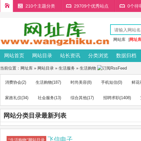
210个主题分类
29709个优秀站点
0个待
网站库
|
网址
网站首页
网站目录
站长资讯
分类浏览
数据归档
当前位置：
网址库
»
网站目录
»
生活服务
»
生活购物
消费协会
(2)
生活购物
(187)
时尚美容
(8)
手机短信
(0)
鲜花
家政礼仪
(34)
社会服务
(13)
综合其他
(17)
招聘求职
(1408)
网站分类目录最新列表
飞信电子
“生活购物”网站目录