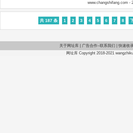
www.changshifang.com
- 
共 187 条
1
2
3
4
5
6
7
8
关于网址库
|
广告合作--联系我们
|
快速收
网址库 Copyright 2018-2021 wangzhiku.