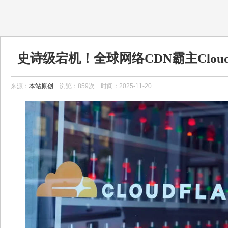
史诗级宕机！全球网络CDN霸主Cloud
OpenAI、X、Uber等平台
来源：
本站原创
浏览：859次 时间：2025-11-20