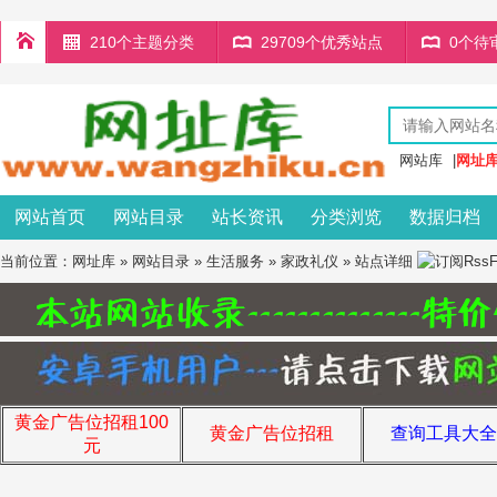
210个主题分类
29709个优秀站点
0个待
网站库
|
网址
网站首页
网站目录
站长资讯
分类浏览
数据归档
当前位置：
网址库
»
网站目录
»
生活服务
»
家政礼仪
» 站点详细
黄金广告位招租100
黄金广告位招租
查询工具大全
元