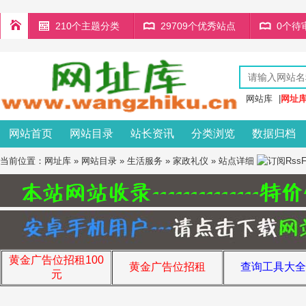
210个主题分类
29709个优秀站点
0个待
网站库
|
网址
网站首页
网站目录
站长资讯
分类浏览
数据归档
当前位置：
网址库
»
网站目录
»
生活服务
»
家政礼仪
» 站点详细
黄金广告位招租100
黄金广告位招租
查询工具大全
元