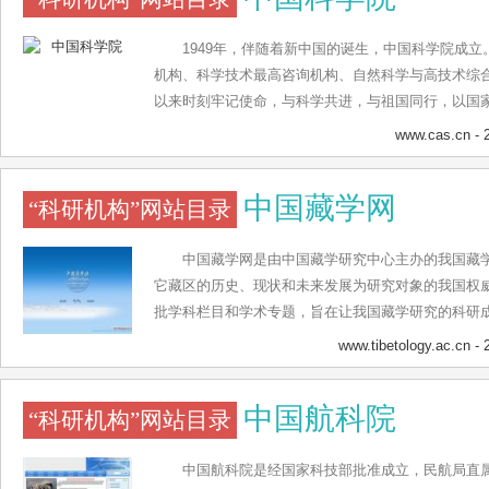
1949年，伴随着新中国的诞生，中国科学院
机构、科学技术最高咨询机构、自然科学与高技术综
以来时刻牢记使命，与科学共进，与祖国同行，以国
出，硕果累累，为我国科技进步、经济社会发展和国
www.cas.cn
- 
献。 成立之初，在中央的支持下，中国科学院迅
组建了高水平的研究机构，在“向科学进军”中发挥了
中国藏学网
“科研机构”网站目录
来，率先打开与西方国家科技合作的大门，率先实行
立面向全国的科学基金。创办了联想集团等一大批高
现实生产力，发挥了改革先行者的作用。世纪之交，
中国藏学网是由中国藏学研究中心主办的我国藏
提出建设国家创新体系的构想，实施知识创新工程和“创
它藏区的历史、现状和未来发展为研究对象的我国权
调整重大科技布局，创新科研组织模式，建立现代院
批学科栏目和学术专题，旨在让我国藏学研究的科研
能力显著提升，创新成果不断涌现，提升了中国在国
世界各地。中国藏学网目前设置有学界动态、藏学文
www.tibetology.ac.cn
- 
国科技实现跨越发展的基础和优势。在新时期新阶段
划、国际往来、藏学讲堂、在线交流等主要栏目，涵
可以信赖的国家战略科技力量，中国科学院深入实施“
藏、交通、博客、论坛、拍客、卓玛在线、周末假
中国航科院
“科研机构”网站目录
技前沿，面向国家重大需求，面向国民经济主战场，努
实现科学技术跨越发展，率先建成国家创新人才高地
率先建设国际一流科研机构”。 建院以来，中国科
中国航科院是经国家科技部批准成立，民航局直