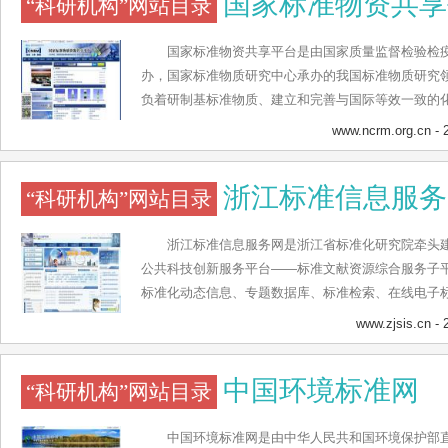
国家标准物资共享
“科研机构”网站目录
务平台管理、科技信息领域高级人才培养和继续教育
务，同时肩负着国家工程技术图书馆建设与发展的重
国家标准物资共享平台是由国家质量监督检验检
办，国家标准物质研究中心承办的我国标准物质研究领
负着研制基标准物质、建立和完善与国际等效一致的
立并保持有国际竞争力的国家化学分析测量系统和能
www.ncrm.org.cn
- 
资源涉及环境、化工、钢铁、地质、物化、有色金属
程技术、建材和高分子材料等应用领域，提供标准物
浙江标准信息服务
“科研机构”网站目录
质实物共享；标准物质查新与对比分析；标准物质技
与趋势统计分析；标准物质质量评价与量值比对；标
该平台服务于环境监测、计量、质量监督检测、出入
浙江标准信息服务网是浙江省标准化研究院牵头
病预防、食品生产分析、仪器分析研究、海洋渔业、
公共科技创新服务平台——标准文献资源综合服务子
析研究、医药研究分析、地质分析勘测等关系国计民
标准化动态信息、专题数据库、标准检索、在线电子
国计量出版社等单位的标准图书发行服务。浙江标准
www.zjsis.cn
- 
标准检索、网上书店、专题服务、用户中心、标准论
标准及图书的在线订购、标准确认与跟踪、标准查新
中国环境标准网
“科研机构”网站目录
中国环境标准网是由中华人民共和国环境保护部