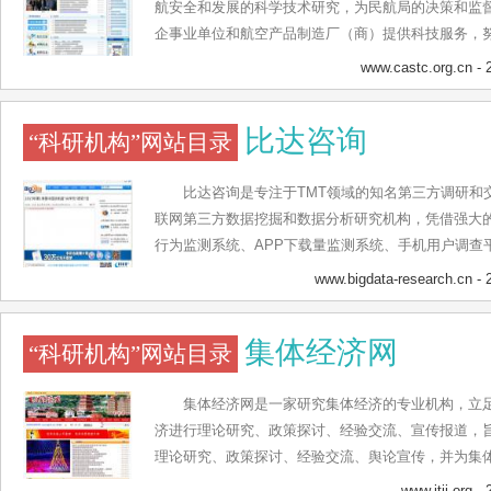
会发展，始终围绕现代化建设需要开展科学研究，产
航安全和发展的科学技术研究，为民航局的决策和监
新中国的主要学科基础，自主发展了一系列战略高技
企事业单位和航空产品制造厂（商）提供科技服务，
研体系，带动和支持了我国工业技术体系、国防科技
进步的现代科研院所，成为民航安全、运行和发展领
www.castc.org.cn
- 
验验证机构和一流的行业发展智库。中国航科院秉承“
宗旨，现已经形成“以科学研究为中心，以安全技术为
比达咨询
“科研机构”网站目录
展”的格局，建立了研究门类齐全、涵盖民航安全、运
民航安全技术分析和鉴定实验室、民航经济运行实验
了民航数字图书馆，以及航行新技术研究验证、机场
比达咨询是专注于TMT领域的知名第三方调研和
民航经济信息在线分析、红外热波成像检测、爆炸物
联网第三方数据挖掘和数据分析研究机构，凭借强大
设我国民航史上第一个大型科学实验条件建设项目—
行为监测系统、APP下载量监测系统、手机用户调查
航领域的国家级综合实验验证机构。
数据挖掘和数据分析系统，为互联网企业提供企业AP
www.bigdata-research.cn
- 
分析、手机游戏用户监测和手机用户在线调查等服务
为：第三方应用商店、手机安全、手机桌面、手机视
集体经济网
“科研机构”网站目录
器、社交通讯、移动支付、旅游应用、手机音乐、移
等。此外，比达咨询还对各个细分行业在移动互联网
集体经济网是一家研究集体经济的专业机构，立
济进行理论研究、政策探讨、经验交流、宣传报道，
理论研究、政策探讨、经验交流、舆论宣传，并为集
济网现由时事述评、重点推荐、关注三农、西部开发
www.jtjj.org
- 