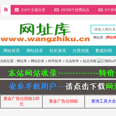
210个主题分类
29709个优秀站点
0个待
网站库
|
网址
网站首页
网站目录
站长资讯
分类浏览
数据归档
当前位置：
网址库
»
网站目录
»
科学技术
»
社会科学
» 站点详细
黄金广告位招租100
黄金广告位招租
查询工具大全
元