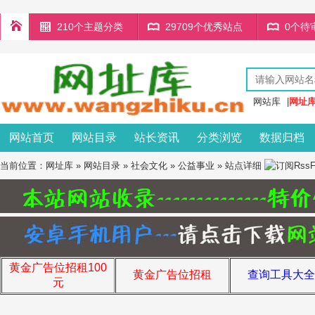
210个主题分类
29709个优秀站点
0个待
网站库
|
网址
网站首页
网站目录
站长资讯
分类浏览
数据归档
当前位置：
网址库
»
网站目录
»
社会文化
»
公益事业
» 站点详细
黄金广告位招租100
黄金广告位招租
查询工具大全
元