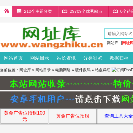
210个主题分类
29709个优秀站点
0个待
网站库
|
网址
网站首页
网站目录
站长资讯
分类浏览
数据归档
当前位置：
网址库
»
网站目录
»
电脑网络
»
硬件数码
» 站点详细
黄金广告位招租100
黄金广告位招租
查询工具大全
元