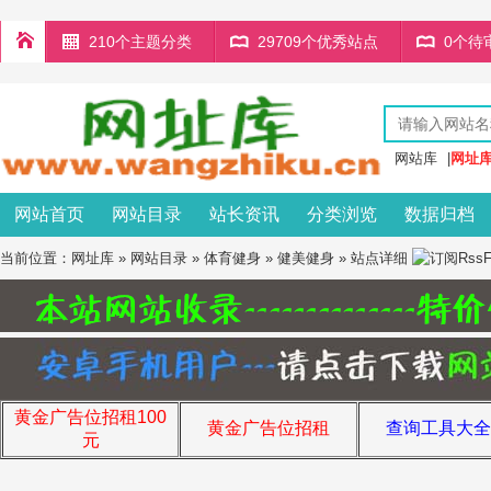
210个主题分类
29709个优秀站点
0个待
网站库
|
网址
网站首页
网站目录
站长资讯
分类浏览
数据归档
当前位置：
网址库
»
网站目录
»
体育健身
»
健美健身
» 站点详细
黄金广告位招租100
黄金广告位招租
查询工具大全
元